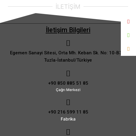
İLETİŞİM
İletişim Bilgileri
Egemen Sanayi Sitesi, Orta Mh. Keban Sk. No: 10-B30,
Tuzla-İstanbul/Türkiye
+90 850 885 51 85
Çağrı Merkezi
+90 216 599 11 85
Fabrika