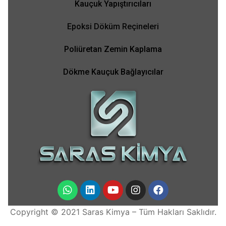
Kauçuk Yapıştırıcıları
Epoksi Döküm Reçineleri
Poliüretan Zemin Kaplama
Dökme Kauçuk Bağlayıcılar
Copyright © 2021 Saras Kimya – Tüm Hakları Saklıdır.