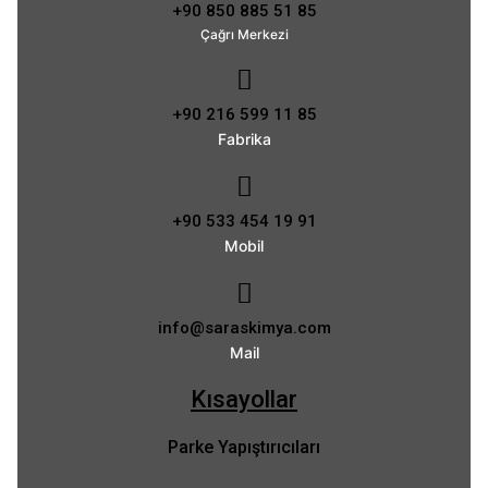
+90 850 885 51 85
Çağrı Merkezi
+90 216 599 11 85
Fabrika
+90 533 454 19 91
Mobil
info@saraskimya.com
Mail
Kısayollar
Parke Yapıştırıcıları