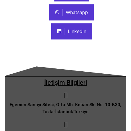
Whatsapp
Linkedin
İletişim Bilgileri
Egemen Sanayi Sitesi, Orta Mh. Keban Sk. No: 10-B30,
Tuzla-İstanbul/Türkiye