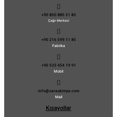
+90 850 885 51 85
Çağrı Merkezi
+90 216 599 11 85
Fabrika
+90 533 454 19 91
Mobil
info@saraskimya.com
Mail
Kısayollar