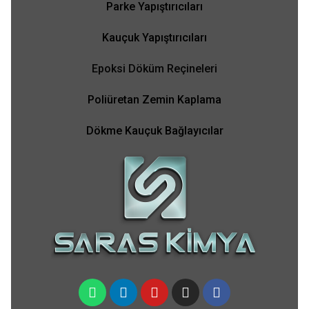
Parke Yapıştırıcıları
Kauçuk Yapıştırıcıları
Epoksi Döküm Reçineleri
Poliüretan Zemin Kaplama
Dökme Kauçuk Bağlayıcılar