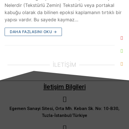
Nelerdir (Tekstürlü Zemin) Tekstürlü veya portakal
kabuğu olarak da bilinen epoksi kaplamanın tırtıklı bir
yapısı vardır. Bu sayede kaymaz…
DAHA FAZLASINI OKU →
İLETİŞİM
İletişim Bilgileri
Egemen Sanayi Sitesi, Orta Mh. Keban Sk. No: 10-B30,
Tuzla-İstanbul/Türkiye