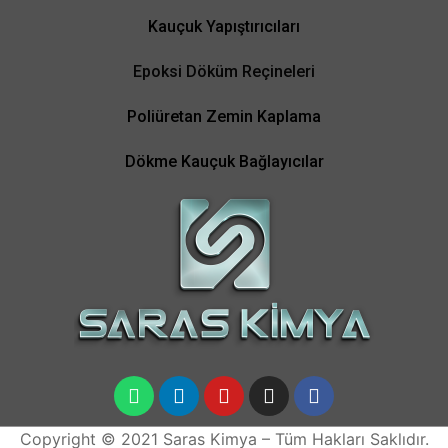
Kauçuk Yapıştırıcıları
Epoksi Döküm Reçineleri
Poliüretan Zemin Kaplama
Dökme Kauçuk Bağlayıcılar
Copyright © 2021 Saras Kimya – Tüm Hakları Saklıdır.